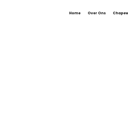
Home
Over Ons
Chapew