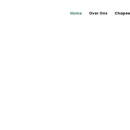
Home
Over Ons
Chapew