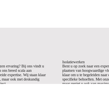
Isolatiewerken
en ervaring? Bij ons vindt u
Bent u op zoek naar een expert
n ons breed scala aan
plaatsen van hoogwaardige vloe
ide expertise. Wij staan klaar
klaar om u te begeleiden naar 
en, maar ook met deskundig
specifieke behoeften. Met onze 
ject.
maar geniet u ook van maxima
Meer info