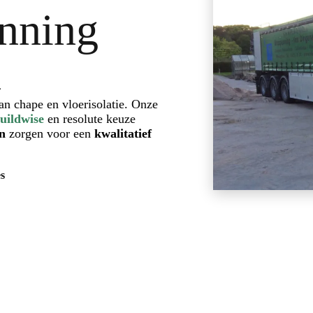
nning
n
an chape en vloerisolatie. Onze
uildwise
en resolute keuze
en
zorgen voor een
kwalitatief
es