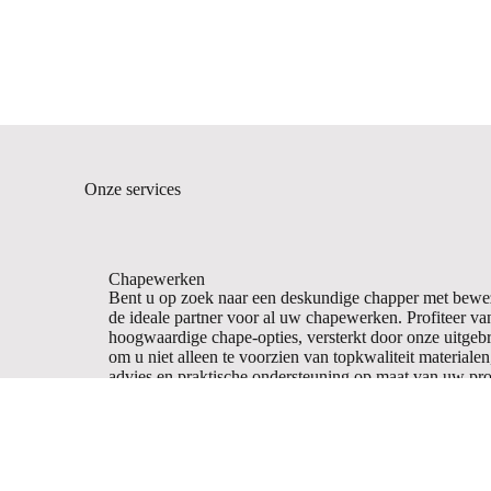
Onze services
Chapewerken
Bent u op zoek naar een deskundige chapper met bewez
de ideale partner voor al uw chapewerken. Profiteer va
hoogwaardige chape-opties, versterkt door onze uitgebre
om u niet alleen te voorzien van topkwaliteit material
advies en praktische ondersteuning op maat van uw pro