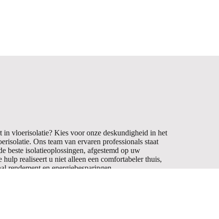
 in vloerisolatie? Kies voor onze deskundigheid in het
risolatie. Ons team van ervaren professionals staat
de beste isolatieoplossingen, afgestemd op uw
hulp realiseert u niet alleen een comfortabeler thuis,
al rendement en energiebesparingen.
Meer info