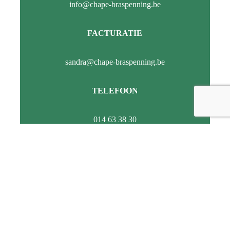
info@chape-braspenning.be
FACTURATIE
sandra@chape-braspenning.be
TELEFOON
014 63 38 30
Vrijblijvende offerte aanvragen?
Wij werken graag mee aan je project! Aarzel niet om een
offerte aan te vragen via het formulier.