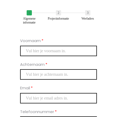
1
2
3
Algemene
Projectinformatie
Werfadres
informatie
Voornaam
Achternaam
Email
Telefoonnummer